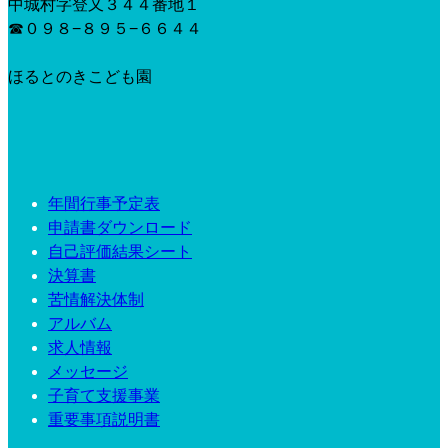
中城村字登又３４４番地１
☎︎０９８−８９５−６６４４
ほるとのきこども園
年間行事予定表
申請書ダウンロード
自己評価結果シート
決算書
苦情解決体制
アルバム
求人情報
メッセージ
子育て支援事業
重要事項説明書