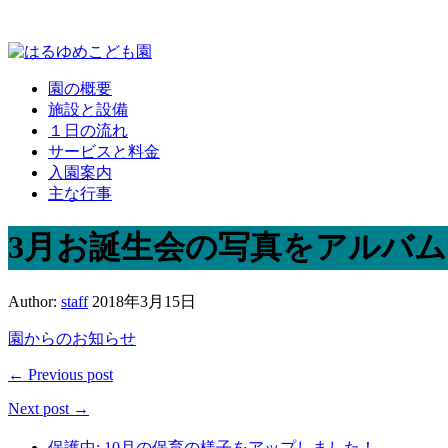
園の概要
施設と設備
１日の流れ
サービスと料金
入園案内
主な行事
3月お誕生会の写真をアルバ
Author:
staff
2018年3月15日
園からのお知らせ
← Previous post
Next post →
保護中: 10月の保育の様子をアップしました！