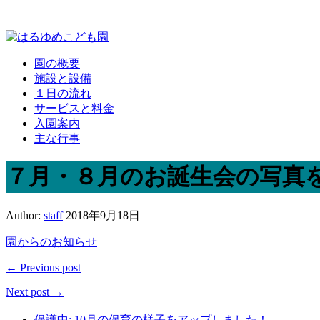
園の概要
施設と設備
１日の流れ
サービスと料金
入園案内
主な行事
７月・８月のお誕生会の写真
Author:
staff
2018年9月18日
園からのお知らせ
← Previous post
Next post →
保護中: 10月の保育の様子をアップしました！