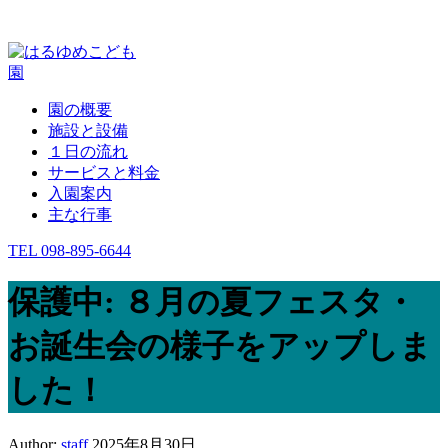
園の概要
施設と設備
１日の流れ
サービスと料金
入園案内
主な行事
TEL 098-895-6644
保護中: ８月の夏フェスタ・
お誕生会の様子をアップしま
した！
Author:
staff
2025年8月30日